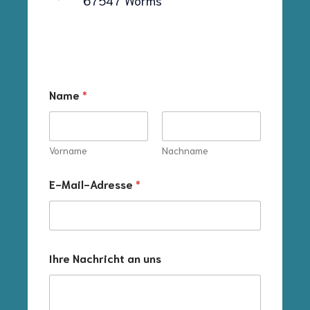
Name
*
Vorname
Nachname
N
E-Mail-Adresse
*
a
m
e
N
a
m
Ihre Nachricht an uns
e
E
-
M