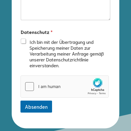
a
i
l
-
A
d
Datenschutz
*
r
Ich bin mit der Übertragung und
e
Speicherung meiner Daten zur
s
s
Verarbeitung meiner Anfrage gemäß
e
unserer Datenschutzrichtlinie
einverstanden.
Absenden